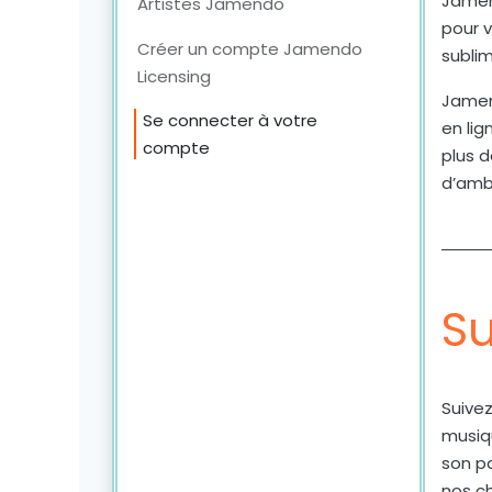
Jamen
Artistes Jamendo
pour v
Créer un compte Jamendo
sublim
Licensing
Jamend
Se connecter à votre
en li
compte
plus d
d’amb
Su
Suivez
musiqu
son pa
nos ch