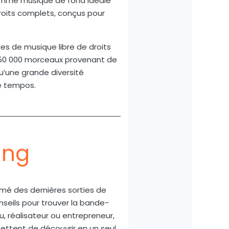
comme musique de fond idéale
droits complets, conçus pour
es de musique libre de droits
 250 000 morceaux provenant de
qu’une grande diversité
e tempos.
ing
rmé des dernières sorties de
onseils pour trouver la bande-
, réalisateur ou entrepreneur,
ettent de découvrir en un seul