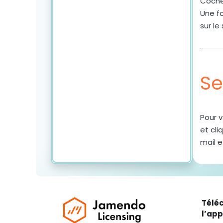
Cochez
Une f
sur le
Se
Pour 
et cli
mail e
Télé
l’app