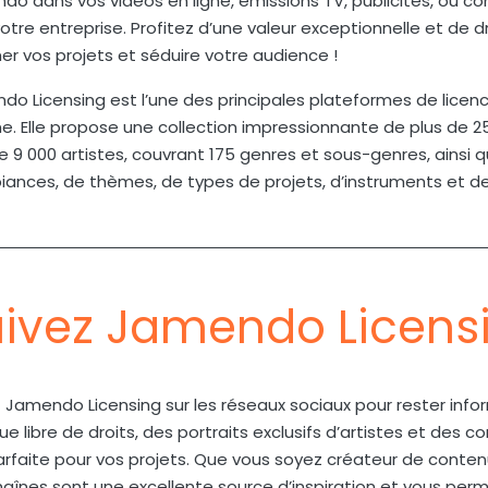
do dans vos vidéos en ligne, émissions TV, publicités, ou 
otre entreprise. Profitez d’une valeur exceptionnelle et de 
er vos projets et séduire votre audience !
o Licensing est l’une des principales plateformes de licenc
gne. Elle propose une collection impressionnante de plus de
e 9 000 artistes, couvrant 175 genres et sous-genres, ainsi 
iances, de thèmes, de types de projets, d’instruments et d
ivez Jamendo Licens
 Jamendo Licensing sur les réseaux sociaux pour rester info
e libre de droits, des portraits exclusifs d’artistes et des c
rfaite pour vos projets. Que vous soyez créateur de contenu
aînes sont une excellente source d’inspiration et vous perm