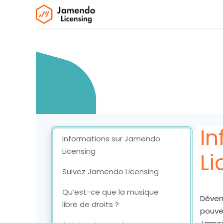
Se rendre au contenu
Accueil
Boutique
Formulair
I
Informations sur Jamendo
Licensing
Li
Suivez Jamendo Licensing
Qu’est-ce que la musique
Déverr
libre de droits ?
pouve