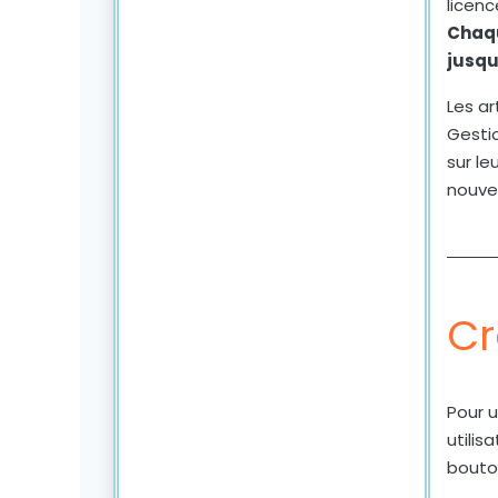
licen
Chaqu
jusqu
Les a
Gestio
sur le
nouvel
Cr
Pour 
utilis
bout