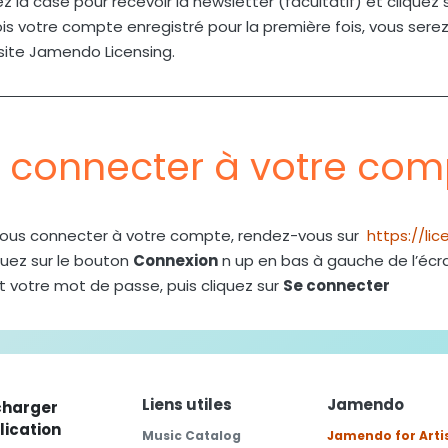
 la case pour recevoir la newsletter (facultatif) et cliquez 
ois votre compte enregistré pour la première fois, vous s
 site Jamendo Licensing.
 connecter à votre com
vous connecter à votre compte, rendez-vous sur
https://li
quez sur le bouton
Connexion
n up en bas à gauche de l’écra
t votre mot de passe, puis cliquez sur
Se connecter
Liens utiles
Jamendo
charger
lication
Music Catalog
Jamendo for Arti