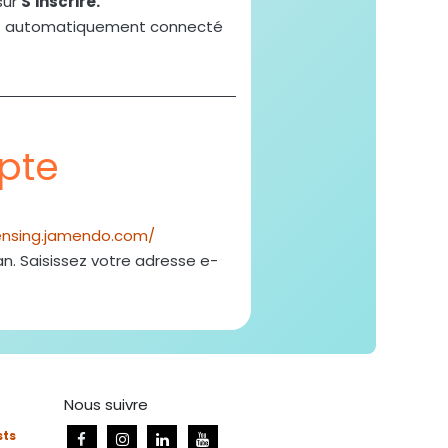
sur
S'inscrire.
erez automatiquement connecté
pte
censing.jamendo.com/
n. Saisissez votre adresse e-
Nous suivre
sts