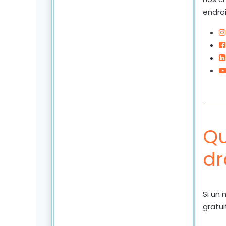
endroi
Qu
dr
Si un 
gratu