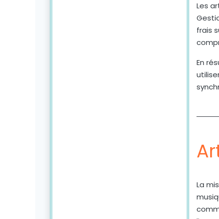
Les a
Gestio
frais 
compri
En rés
utilis
synchr
Ar
La mis
musiqu
commun